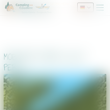
MOBILHEIM
Sie sind hier :
O'HARA 2020
Unterkunft
4 PERS
MOBILHEIM
O'HARA 2020
4
PERS