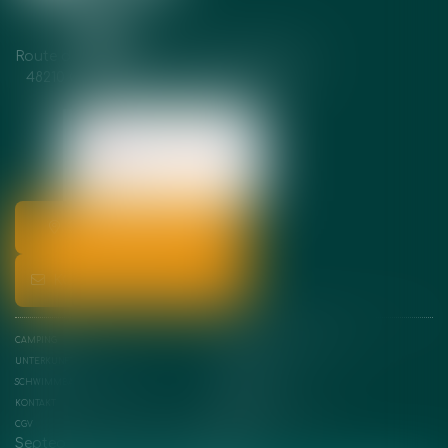
Route des Gorges du Tarn - Sainte-Enimie
48210 Gorges du Tarn Causses, France
Tél :
+33(0)4 66 48 50 53
SO FINDEN SIE UNS
KONTAKTIEREN SIE UNS
CAMPING
KANU-KAJAK-VERMIETUNG
UNTERKUNFT
STANDORTE
SCHWIMMBAD UND STRÄNDE
UMGEBUNG
KONTAKT
SITEMAP
CGV
RECHTLICHE HINWEISE
Septeo Digital & Services © 2025