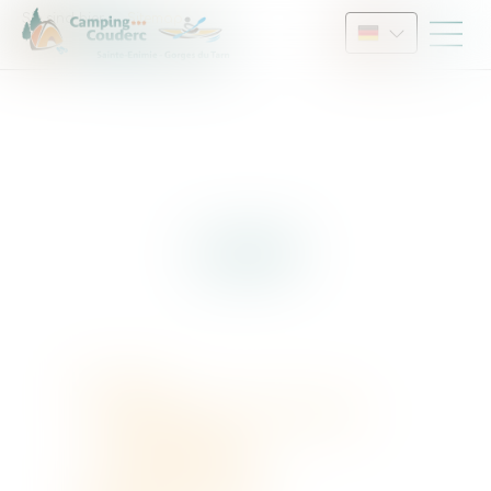
Sie sind hier :
Sitemap
SITEMAP
Camping
Dienstleistungen und Aktivitäten
Camping in fotos
Campingplatzplan