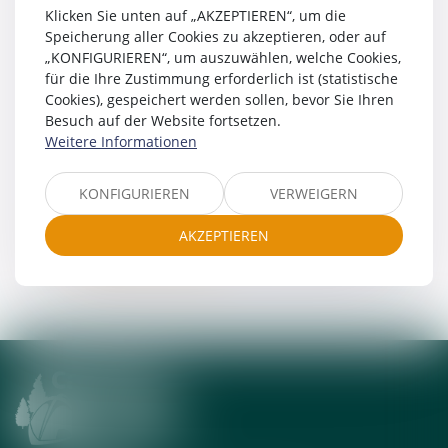
Klicken Sie unten auf „AKZEPTIEREN“, um die
Schwimmbad und Strände
Speicherung aller Cookies zu akzeptieren, oder auf
Umgebung
„KONFIGURIEREN“, um auszuwählen, welche Cookies,
Besichtigungen und Sehenswürdigkeiten
für die Ihre Zustimmung erforderlich ist (statistische
Sportliche Aktivitäten
Cookies), gespeichert werden sollen, bevor Sie Ihren
Gorges du Tarn in Lozère
Besuch auf der Website fortsetzen.
Weitere Informationen
Sainte-Enimie
Rund um den Campingplatz
KONFIGURIEREN
VERWEIGERN
Kontakt
Sitemap
AKZEPTIEREN
CGV
Rechtliche Hinweise